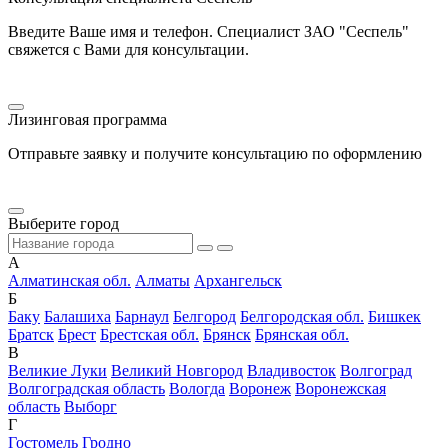
Введите Ваше имя и телефон. Специалист ЗАО "Сеспель"
свяжется с Вами для консультации.
Лизинговая программа
Отправьте заявку и получите консультацию по оформлению
Выберите город
А
Алматинская обл.
Алматы
Архангельск
Б
Баку
Балашиха
Барнаул
Белгород
Белгородская обл.
Бишкек
Братск
Брест
Брестская обл.
Брянск
Брянская обл.
В
Великие Луки
Великий Новгород
Владивосток
Волгоград
Волгоградская область
Вологда
Воронеж
Воронежская
область
Выборг
Г
Гостомель
Гродно