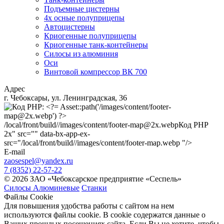
Подъемные цистерны
4х осные полуприцепы
Автоцистерны
Криогенные полуприцепы
Криогенные танк-контейнеры
Силосы из алюминия
Оси
Винтовой компрессор ВК 700
Адрес
г. Чебоксары, ул. Ленинградская, 36
/local/front/build//images/content/footer-map@2x.webp
Код PHP
2x" src="" data-bx-app-ex-
src="/local/front/build//images/content/footer-map.webp "/>
E-mail
zaosespel@yandex.ru
7 (8352) 22-57-22
© 2026 ЗАО «Чебоксарское предприятие «Сеспель»
Силосы Алюминевые
Станки
Файлы Cookie
Для повышения удобства работы с сайтом на нем
используются файлы cookie. В cookie содержатся данные о
Ваших прошлых посещениях сайта. Если Вы не хотите, чтобы