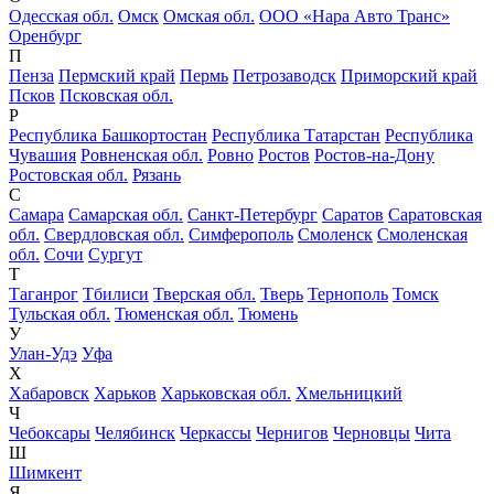
Одесская обл.
Омск
Омская обл.
ООО «Нара Авто Транс»
Оренбург
П
Пенза
Пермский край
Пермь
Петрозаводск
Приморский край
Псков
Псковская обл.
Р
Республика Башкортостан
Республика Татарстан
Республика
Чувашия
Ровненская обл.
Ровно
Ростов
Ростов-на-Дону
Ростовская обл.
Рязань
С
Самара
Самарская обл.
Санкт-Петербург
Саратов
Саратовская
обл.
Свердловская обл.
Симферополь
Смоленск
Смоленская
обл.
Сочи
Сургут
Т
Таганрог
Тбилиси
Тверская обл.
Тверь
Тернополь
Томск
Тульская обл.
Тюменская обл.
Тюмень
У
Улан-Удэ
Уфа
Х
Хабаровск
Харьков
Харьковская обл.
Хмельницкий
Ч
Чебоксары
Челябинск
Черкассы
Чернигов
Черновцы
Чита
Ш
Шимкент
Я