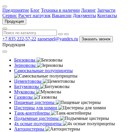
Предприятие
Блог
Техника в наличии
Лизинг
Запчасти
Сервис
Расчет нагрузок
Вакансии
Документы
Контакты
Продукция
+7 835 222-57-22
zaosespel@yandex.ru
Заказать звонок
Продукция
Бензовозы
Зерновозы
Самосвальные полуприцепы
Цементовозы
Битумовозы
Муковозы
Газовозы
Пищевые цистерны
Цистерны для химии
Танк-контейнеры
Подъемные цистерны
4х осные полуприцепы
Автоцистерны