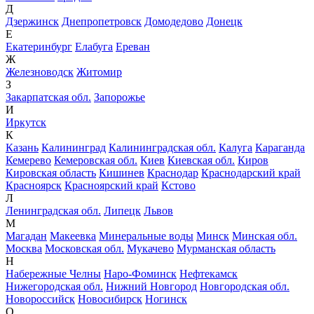
Д
Дзержинск
Днепропетровск
Домодедово
Донецк
Е
Екатеринбург
Елабуга
Ереван
Ж
Железноводск
Житомир
З
Закарпатская обл.
Запорожье
И
Иркутск
К
Казань
Калининград
Калининградская обл.
Калуга
Караганда
Кемерево
Кемеровская обл.
Киев
Киевская обл.
Киров
Кировская область
Кишинев
Краснодар
Краснодарский край
Красноярск
Красноярский край
Кстово
Л
Ленинградская обл.
Липецк
Львов
М
Магадан
Макеевка
Минеральные воды
Минск
Минская обл.
Москва
Московская обл.
Мукачево
Мурманская область
Н
Набережные Челны
Наро-Фоминск
Нефтекамск
Нижегородская обл.
Нижний Новгород
Новгородская обл.
Новороссийск
Новосибирск
Ногинск
О