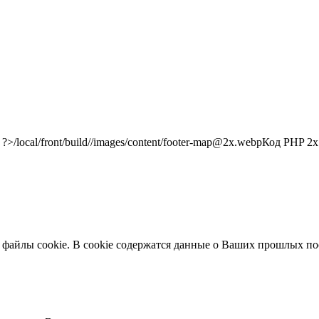
/local/front/build//images/content/footer-map@2x.webp
Код PHP
2x"
 файлы cookie. В cookie содержатся данные о Ваших прошлых по