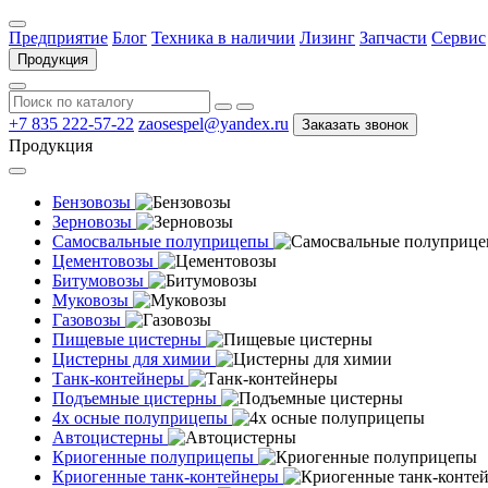
Предприятие
Блог
Техника в наличии
Лизинг
Запчасти
Сервис
Продукция
+7 835 222-57-22
zaosespel@yandex.ru
Заказать звонок
Продукция
Бензовозы
Зерновозы
Самосвальные полуприцепы
Цементовозы
Битумовозы
Муковозы
Газовозы
Пищевые цистерны
Цистерны для химии
Танк-контейнеры
Подъемные цистерны
4х осные полуприцепы
Автоцистерны
Криогенные полуприцепы
Криогенные танк-контейнеры