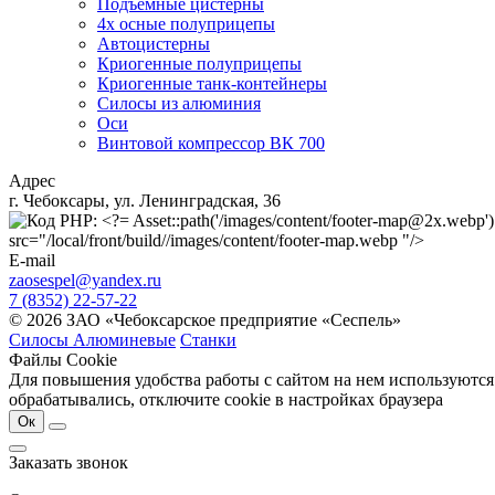
Подъемные цистерны
4х осные полуприцепы
Автоцистерны
Криогенные полуприцепы
Криогенные танк-контейнеры
Силосы из алюминия
Оси
Винтовой компрессор ВК 700
Адрес
г. Чебоксары, ул. Ленинградская, 36
src="/local/front/build//images/content/footer-map.webp "/>
E-mail
zaosespel@yandex.ru
7 (8352) 22-57-22
© 2026 ЗАО «Чебоксарское предприятие «Сеспель»
Силосы Алюминевые
Станки
Файлы Cookie
Для повышения удобства работы с сайтом на нем используются
обрабатывались, отключите cookie в настройках браузера
Ок
Заказать звонок