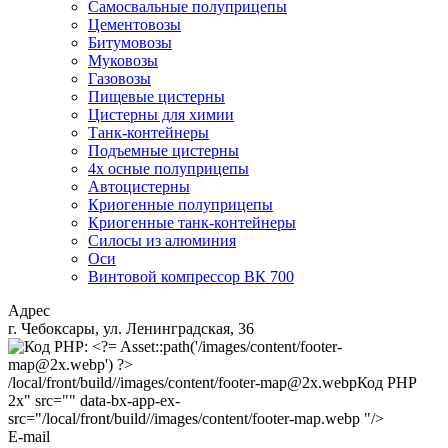
Самосвальные полуприцепы
Цементовозы
Битумовозы
Муковозы
Газовозы
Пищевые цистерны
Цистерны для химии
Танк-контейнеры
Подъемные цистерны
4х осные полуприцепы
Автоцистерны
Криогенные полуприцепы
Криогенные танк-контейнеры
Силосы из алюминия
Оси
Винтовой компрессор ВК 700
Адрес
г. Чебоксары, ул. Ленинградская, 36
/local/front/build//images/content/footer-map@2x.webp
Код PHP
2x" src="" data-bx-app-ex-
src="/local/front/build//images/content/footer-map.webp "/>
E-mail