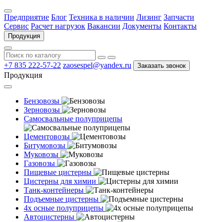
Предприятие
Блог
Техника в наличии
Лизинг
Запчасти
Сервис
Расчет нагрузок
Вакансии
Документы
Контакты
Продукция
+7 835 222-57-22
zaosespel@yandex.ru
Заказать звонок
Продукция
Бензовозы
Зерновозы
Самосвальные полуприцепы
Цементовозы
Битумовозы
Муковозы
Газовозы
Пищевые цистерны
Цистерны для химии
Танк-контейнеры
Подъемные цистерны
4х осные полуприцепы
Автоцистерны