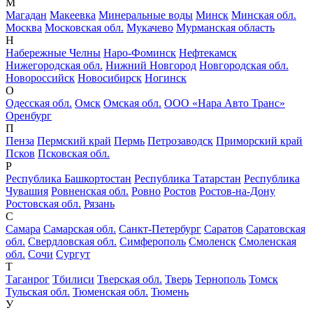
М
Магадан
Макеевка
Минеральные воды
Минск
Минская обл.
Москва
Московская обл.
Мукачево
Мурманская область
Н
Набережные Челны
Наро-Фоминск
Нефтекамск
Нижегородская обл.
Нижний Новгород
Новгородская обл.
Новороссийск
Новосибирск
Ногинск
О
Одесская обл.
Омск
Омская обл.
ООО «Нара Авто Транс»
Оренбург
П
Пенза
Пермский край
Пермь
Петрозаводск
Приморский край
Псков
Псковская обл.
Р
Республика Башкортостан
Республика Татарстан
Республика
Чувашия
Ровненская обл.
Ровно
Ростов
Ростов-на-Дону
Ростовская обл.
Рязань
С
Самара
Самарская обл.
Санкт-Петербург
Саратов
Саратовская
обл.
Свердловская обл.
Симферополь
Смоленск
Смоленская
обл.
Сочи
Сургут
Т
Таганрог
Тбилиси
Тверская обл.
Тверь
Тернополь
Томск
Тульская обл.
Тюменская обл.
Тюмень
У