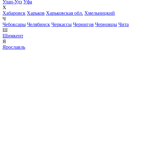
Улан-Удэ
Уфа
Х
Хабаровск
Харьков
Харьковская обл.
Хмельницкий
Ч
Чебоксары
Челябинск
Черкассы
Чернигов
Черновцы
Чита
Ш
Шимкент
Я
Ярославль