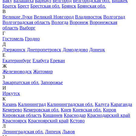
Баку
Балашиха
Барнаул
Белгород
Белгородская обл.
Бишкек
Братск
Брест
Брестская обл.
Брянск
Брянская обл.
В
Великие Луки
Великий Новгород
Владивосток
Волгоград
Волгоградская область
Вологда
Воронеж
Воронежская
область
Выборг
Г
Гостомель
Гродно
Д
Дзержинск
Днепропетровск
Домодедово
Донецк
Е
Екатеринбург
Елабуга
Ереван
Ж
Железноводск
Житомир
З
Закарпатская обл.
Запорожье
И
Иркутск
К
Казань
Калининград
Калининградская обл.
Калуга
Караганда
Кемерево
Кемеровская обл.
Киев
Киевская обл.
Киров
Кировская область
Кишинев
Краснодар
Краснодарский край
Красноярск
Красноярский край
Кстово
Л
Ленинградская обл.
Липецк
Львов