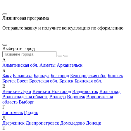
Лизинговая программа
Отправьте заявку и получите консультацию по оформлению
Выберите город
А
Алматинская обл.
Алматы
Архангельск
Б
Баку
Балашиха
Барнаул
Белгород
Белгородская обл.
Бишкек
Братск
Брест
Брестская обл.
Брянск
Брянская обл.
В
Великие Луки
Великий Новгород
Владивосток
Волгоград
Волгоградская область
Вологда
Воронеж
Воронежская
область
Выборг
Г
Гостомель
Гродно
Д
Дзержинск
Днепропетровск
Домодедово
Донецк
Е