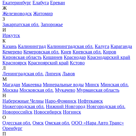
Екатеринбург
Елабуга
Ереван
Ж
Железноводск
Житомир
З
Закарпатская обл.
Запорожье
И
Иркутск
К
Казань
Калининград
Калининградская обл.
Калуга
Караганда
Кемерево
Кемеровская обл.
Киев
Киевская обл.
Киров
Кировская область
Кишинев
Краснодар
Краснодарский край
Красноярск
Красноярский край
Кстово
Л
Ленинградская обл.
Липецк
Львов
М
Магадан
Макеевка
Минеральные воды
Минск
Минская обл.
Москва
Московская обл.
Мукачево
Мурманская область
Н
Набережные Челны
Наро-Фоминск
Нефтекамск
Нижегородская обл.
Нижний Новгород
Новгородская обл.
Новороссийск
Новосибирск
Ногинск
О
Одесская обл.
Омск
Омская обл.
ООО «Нара Авто Транс»
Оренбург
П