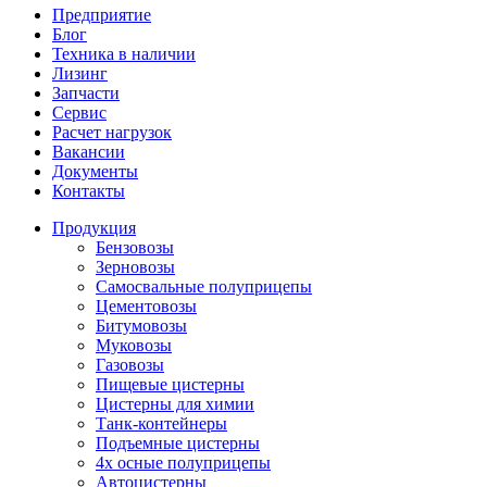
Предприятие
Блог
Техника в наличии
Лизинг
Запчасти
Сервис
Расчет нагрузок
Вакансии
Документы
Контакты
Продукция
Бензовозы
Зерновозы
Самосвальные полуприцепы
Цементовозы
Битумовозы
Муковозы
Газовозы
Пищевые цистерны
Цистерны для химии
Танк-контейнеры
Подъемные цистерны
4х осные полуприцепы
Автоцистерны