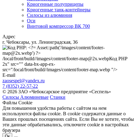
Криогенные полуприцепы
Криогенные танк-контейнеры
Силосы из алюминия
Оси
Винтовой компрессор ВК 700
Адрес
г. Чебоксары, ул. Ленинградская, 36
/local/front/build//images/content/footer-map@2x.webp
Код PHP
2x" src="" data-bx-app-ex-
src="/local/front/build//images/content/footer-map.webp "/>
E-mail
zaosespel@yandex.ru
7 (8352) 22-57-22
© 2026 ЗАО «Чебоксарское предприятие «Сеспель»
Силосы Алюминевые
Станки
Файлы Cookie
Для повышения удобства работы с сайтом на нем
используются файлы cookie. В cookie содержатся данные о
Ваших прошлых посещениях сайта. Если Вы не хотите, чтобы
эти данные обрабатывались, отключите cookie в настройках
браузера
Ок