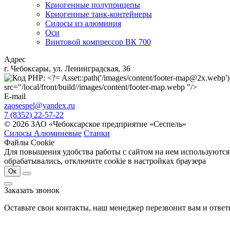
Криогенные полуприцепы
Криогенные танк-контейнеры
Силосы из алюминия
Оси
Винтовой компрессор ВК 700
Адрес
г. Чебоксары, ул. Ленинградская, 36
src="/local/front/build//images/content/footer-map.webp "/>
E-mail
zaosespel@yandex.ru
7 (8352) 22-57-22
© 2026 ЗАО «Чебоксарское предприятие «Сеспель»
Силосы Алюминевые
Станки
Файлы Cookie
Для повышения удобства работы с сайтом на нем используются
обрабатывались, отключите cookie в настройках браузера
Ок
Заказать звонок
Оставьте свои контакты, наш менеджер перезвонит вам и отве