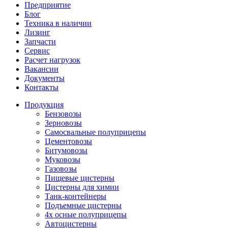
Предприятие
Блог
Техника в наличии
Лизинг
Запчасти
Сервис
Расчет нагрузок
Вакансии
Документы
Контакты
Продукция
Бензовозы
Зерновозы
Самосвальные полуприцепы
Цементовозы
Битумовозы
Муковозы
Газовозы
Пищевые цистерны
Цистерны для химии
Танк-контейнеры
Подъемные цистерны
4х осные полуприцепы
Автоцистерны