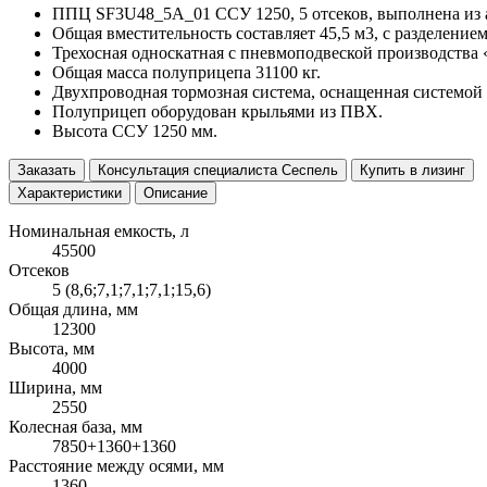
ППЦ SF3U48_5A_01 ССУ 1250, 5 отсеков, выполнена из 
Общая вместительность составляет 45,5 м3, с разделением
Трехосная односкатная с пневмоподвеской производства 
Общая масса полуприцепа 31100 кг.
Двухпроводная тормозная система, оснащенная системой
Полуприцеп оборудован крыльями из ПВХ.
Высота ССУ 1250 мм.
Заказать
Консультация специалиста Сеспель
Купить в лизинг
Характеристики
Описание
Номинальная емкость, л
45500
Отсеков
5 (8,6;7,1;7,1;7,1;15,6)
Общая длина, мм
12300
Высота, мм
4000
Ширина, мм
2550
Колесная база, мм
7850+1360+1360
Расстояние между осями, мм
1360