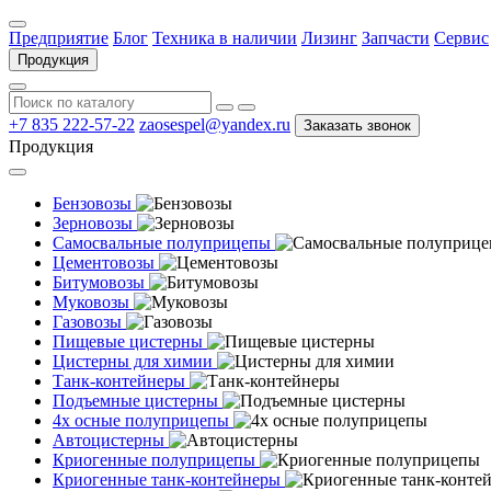
Предприятие
Блог
Техника в наличии
Лизинг
Запчасти
Сервис
Продукция
+7 835 222-57-22
zaosespel@yandex.ru
Заказать звонок
Продукция
Бензовозы
Зерновозы
Самосвальные полуприцепы
Цементовозы
Битумовозы
Муковозы
Газовозы
Пищевые цистерны
Цистерны для химии
Танк-контейнеры
Подъемные цистерны
4х осные полуприцепы
Автоцистерны
Криогенные полуприцепы
Криогенные танк-контейнеры