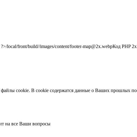
/local/front/build//images/content/footer-map@2x.webp
Код PHP
2x"
 файлы cookie. В cookie содержатся данные о Ваших прошлых по
тит на все Ваши вопросы