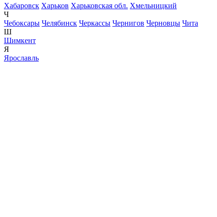
Хабаровск
Харьков
Харьковская обл.
Хмельницкий
Ч
Чебоксары
Челябинск
Черкассы
Чернигов
Черновцы
Чита
Ш
Шимкент
Я
Ярославль