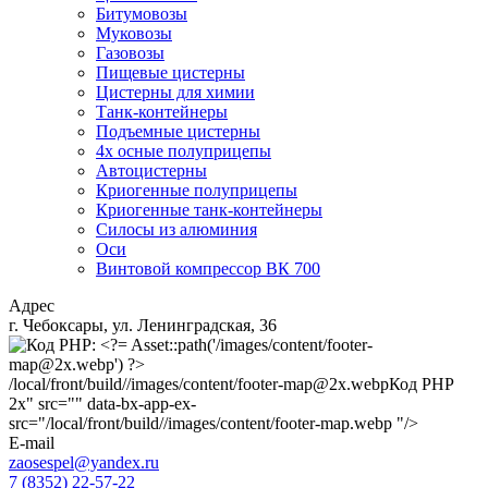
Битумовозы
Муковозы
Газовозы
Пищевые цистерны
Цистерны для химии
Танк-контейнеры
Подъемные цистерны
4х осные полуприцепы
Автоцистерны
Криогенные полуприцепы
Криогенные танк-контейнеры
Силосы из алюминия
Оси
Винтовой компрессор ВК 700
Адрес
г. Чебоксары, ул. Ленинградская, 36
/local/front/build//images/content/footer-map@2x.webp
Код PHP
2x" src="" data-bx-app-ex-
src="/local/front/build//images/content/footer-map.webp "/>
E-mail
zaosespel@yandex.ru
7 (8352) 22-57-22