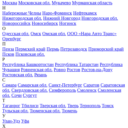
Москва
Московская обл.
Мукачево
Мурманская область
Н
Набережные Челны
Наро-Фоминск
Нефтекамск
Нижегородская обл.
Нижний Новгород
Новгородская обл.
Новороссийск
Новосибирск
Ногинск
О
Одесская обл.
Омск
Омская обл.
ООО «Нара Авто Транс»
Оренбург
П
Пенза
Пермский край
Пермь
Петрозаводск
Приморский край
Псков
Псковская обл.
Р
Республика Башкортостан
Республика Татарстан
Республика
Чувашия
Ровненская обл.
Ровно
Ростов
Ростов-на-Дону
Ростовская обл.
Рязань
С
Самара
Самарская обл.
Санкт-Петербург
Саратов
Саратовская
обл.
Свердловская обл.
Симферополь
Смоленск
Смоленская
обл.
Сочи
Сургут
Т
Таганрог
Тбилиси
Тверская обл.
Тверь
Тернополь
Томск
Тульская обл.
Тюменская обл.
Тюмень
У
Улан-Удэ
Уфа
Х