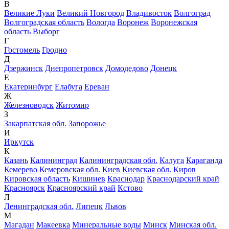
В
Великие Луки
Великий Новгород
Владивосток
Волгоград
Волгоградская область
Вологда
Воронеж
Воронежская
область
Выборг
Г
Гостомель
Гродно
Д
Дзержинск
Днепропетровск
Домодедово
Донецк
Е
Екатеринбург
Елабуга
Ереван
Ж
Железноводск
Житомир
З
Закарпатская обл.
Запорожье
И
Иркутск
К
Казань
Калининград
Калининградская обл.
Калуга
Караганда
Кемерево
Кемеровская обл.
Киев
Киевская обл.
Киров
Кировская область
Кишинев
Краснодар
Краснодарский край
Красноярск
Красноярский край
Кстово
Л
Ленинградская обл.
Липецк
Львов
М
Магадан
Макеевка
Минеральные воды
Минск
Минская обл.