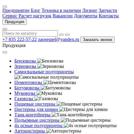
Предприятие
Блог
Техника в наличии
Лизинг
Запчасти
Сервис
Расчет нагрузок
Вакансии
Документы
Контакты
Продукция
+7 835 222-57-22
zaosespel@yandex.ru
Заказать звонок
Продукция
Бензовозы
Зерновозы
Самосвальные полуприцепы
Цементовозы
Битумовозы
Муковозы
Газовозы
Пищевые цистерны
Цистерны для химии
Танк-контейнеры
Подъемные цистерны
4х осные полуприцепы
Автоцистерны