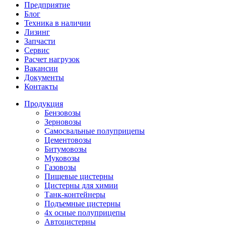
Предприятие
Блог
Техника в наличии
Лизинг
Запчасти
Сервис
Расчет нагрузок
Вакансии
Документы
Контакты
Продукция
Бензовозы
Зерновозы
Самосвальные полуприцепы
Цементовозы
Битумовозы
Муковозы
Газовозы
Пищевые цистерны
Цистерны для химии
Танк-контейнеры
Подъемные цистерны
4х осные полуприцепы
Автоцистерны