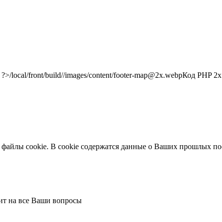
/local/front/build//images/content/footer-map@2x.webp
Код PHP
2x"
 файлы cookie. В cookie содержатся данные о Ваших прошлых по
тит на все Ваши вопросы