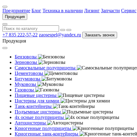
Предприятие
Блог
Техника в наличии
Лизинг
Запчасти
Сервис
Продукция
+7 835 222-57-22
zaosespel@yandex.ru
Заказать звонок
Продукция
Бензовозы
Зерновозы
Самосвальные полуприцепы
Цементовозы
Битумовозы
Муковозы
Газовозы
Пищевые цистерны
Цистерны для химии
Танк-контейнеры
Подъемные цистерны
4х осные полуприцепы
Автоцистерны
Криогенные полуприцепы
Криогенные танк-контейнеры