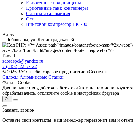
Криогенные полуприцепы
Криогенные танк-контейнеры
Силосы из алюминия
Оси
Винтовой компрессор ВК 700
Адрес
г. Чебоксары, ул. Ленинградская, 36
src="/local/front/build//images/content/footer-map.webp "/>
E-mail
zaosespel@yandex.ru
7 (8352) 22-57-22
© 2026 ЗАО «Чебоксарское предприятие «Сеспель»
Силосы Алюминевые
Станки
Файлы Cookie
Для повышения удобства работы с сайтом на нем используются
обрабатывались, отключите cookie в настройках браузера
Ок
Заказать звонок
Оставьте свои контакты, наш менеджер перезвонит вам и отве