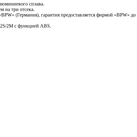
люминиевого сплава.
м на три отсека.
«BPW» (Германия), гарантия предоставляется фирмой «BPW» до 3
 2S/2M с функцией ABS.