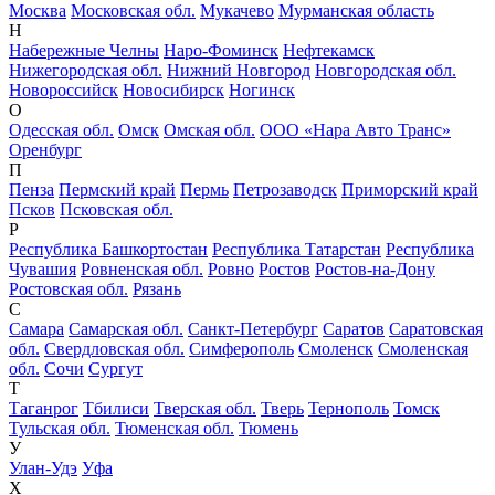
Москва
Московская обл.
Мукачево
Мурманская область
Н
Набережные Челны
Наро-Фоминск
Нефтекамск
Нижегородская обл.
Нижний Новгород
Новгородская обл.
Новороссийск
Новосибирск
Ногинск
О
Одесская обл.
Омск
Омская обл.
ООО «Нара Авто Транс»
Оренбург
П
Пенза
Пермский край
Пермь
Петрозаводск
Приморский край
Псков
Псковская обл.
Р
Республика Башкортостан
Республика Татарстан
Республика
Чувашия
Ровненская обл.
Ровно
Ростов
Ростов-на-Дону
Ростовская обл.
Рязань
С
Самара
Самарская обл.
Санкт-Петербург
Саратов
Саратовская
обл.
Свердловская обл.
Симферополь
Смоленск
Смоленская
обл.
Сочи
Сургут
Т
Таганрог
Тбилиси
Тверская обл.
Тверь
Тернополь
Томск
Тульская обл.
Тюменская обл.
Тюмень
У
Улан-Удэ
Уфа
Х