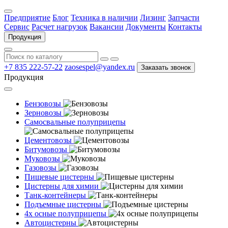
Предприятие
Блог
Техника в наличии
Лизинг
Запчасти
Сервис
Расчет нагрузок
Вакансии
Документы
Контакты
Продукция
+7 835 222-57-22
zaosespel@yandex.ru
Заказать звонок
Продукция
Бензовозы
Зерновозы
Самосвальные полуприцепы
Цементовозы
Битумовозы
Муковозы
Газовозы
Пищевые цистерны
Цистерны для химии
Танк-контейнеры
Подъемные цистерны
4х осные полуприцепы
Автоцистерны