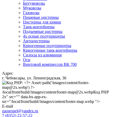
Битумовозы
Муковозы
Газовозы
Пищевые цистерны
Цистерны для химии
Танк-контейнеры
Подъемные цистерны
4х осные полуприцепы
Автоцистерны
Криогенные полуприцепы
Криогенные танк-контейнеры
Силосы из алюминия
Оси
Винтовой компрессор ВК 700
Адрес
г. Чебоксары, ул. Ленинградская, 36
/local/front/build//images/content/footer-map@2x.webp
Код PHP
2x" src="" data-bx-app-ex-
src="/local/front/build//images/content/footer-map.webp "/>
E-mail
zaosespel@yandex.ru
7 (8352) 22-57-22