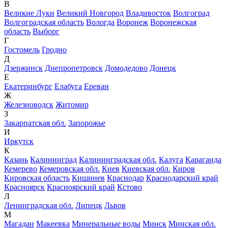
В
Великие Луки
Великий Новгород
Владивосток
Волгоград
Волгоградская область
Вологда
Воронеж
Воронежская
область
Выборг
Г
Гостомель
Гродно
Д
Дзержинск
Днепропетровск
Домодедово
Донецк
Е
Екатеринбург
Елабуга
Ереван
Ж
Железноводск
Житомир
З
Закарпатская обл.
Запорожье
И
Иркутск
К
Казань
Калининград
Калининградская обл.
Калуга
Караганда
Кемерево
Кемеровская обл.
Киев
Киевская обл.
Киров
Кировская область
Кишинев
Краснодар
Краснодарский край
Красноярск
Красноярский край
Кстово
Л
Ленинградская обл.
Липецк
Львов
М
Магадан
Макеевка
Минеральные воды
Минск
Минская обл.