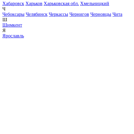
Хабаровск
Харьков
Харьковская обл.
Хмельницкий
Ч
Чебоксары
Челябинск
Черкассы
Чернигов
Черновцы
Чита
Ш
Шимкент
Я
Ярославль