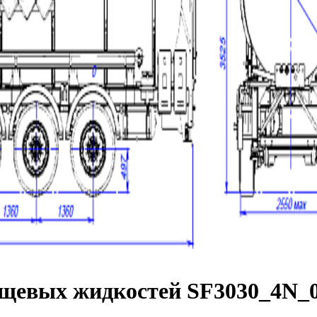
ищевых жидкостей SF3030_4N_