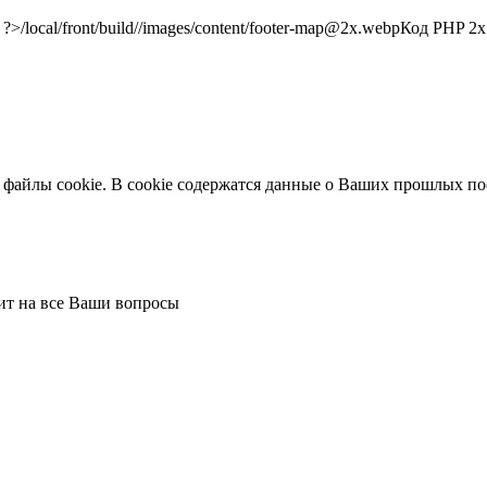
/local/front/build//images/content/footer-map@2x.webp
Код PHP
2x"
 файлы cookie. В cookie содержатся данные о Ваших прошлых по
тит на все Ваши вопросы