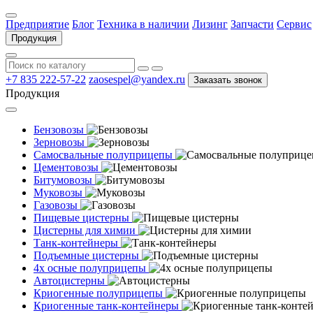
Предприятие
Блог
Техника в наличии
Лизинг
Запчасти
Сервис
Продукция
+7 835 222-57-22
zaosespel@yandex.ru
Заказать звонок
Продукция
Бензовозы
Зерновозы
Самосвальные полуприцепы
Цементовозы
Битумовозы
Муковозы
Газовозы
Пищевые цистерны
Цистерны для химии
Танк-контейнеры
Подъемные цистерны
4х осные полуприцепы
Автоцистерны
Криогенные полуприцепы
Криогенные танк-контейнеры