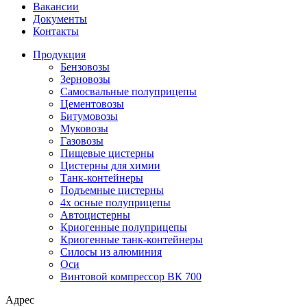
Вакансии
Документы
Контакты
Продукция
Бензовозы
Зерновозы
Самосвальные полуприцепы
Цементовозы
Битумовозы
Муковозы
Газовозы
Пищевые цистерны
Цистерны для химии
Танк-контейнеры
Подъемные цистерны
4х осные полуприцепы
Автоцистерны
Криогенные полуприцепы
Криогенные танк-контейнеры
Силосы из алюминия
Оси
Винтовой компрессор ВК 700
Адрес