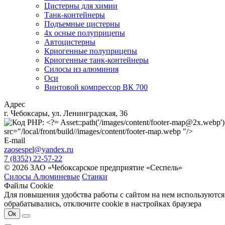
Цистерны для химии
Танк-контейнеры
Подъемные цистерны
4х осные полуприцепы
Автоцистерны
Криогенные полуприцепы
Криогенные танк-контейнеры
Силосы из алюминия
Оси
Винтовой компрессор ВК 700
Адрес
г. Чебоксары, ул. Ленинградская, 36
src="/local/front/build//images/content/footer-map.webp "/>
E-mail
zaosespel@yandex.ru
7 (8352) 22-57-22
© 2026 ЗАО «Чебоксарское предприятие «Сеспель»
Силосы Алюминевые
Станки
Файлы Cookie
Для повышения удобства работы с сайтом на нем используются
обрабатывались, отключите cookie в настройках браузера
Ок