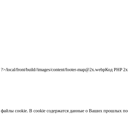
/local/front/build//images/content/footer-map@2x.webp
Код PHP
2x"
 файлы cookie. В cookie содержатся данные о Ваших прошлых по