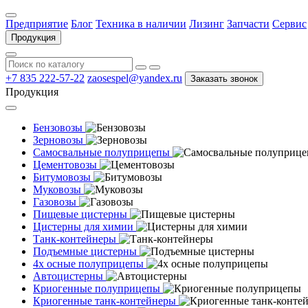
Предприятие
Блог
Техника в наличии
Лизинг
Запчасти
Сервис
Продукция
+7 835 222-57-22
zaosespel@yandex.ru
Заказать звонок
Продукция
Бензовозы
Зерновозы
Самосвальные полуприцепы
Цементовозы
Битумовозы
Муковозы
Газовозы
Пищевые цистерны
Цистерны для химии
Танк-контейнеры
Подъемные цистерны
4х осные полуприцепы
Автоцистерны
Криогенные полуприцепы
Криогенные танк-контейнеры