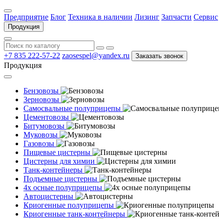
Предприятие
Блог
Техника в наличии
Лизинг
Запчасти
Сервис
Продукция
+7 835 222-57-22
zaosespel@yandex.ru
Заказать звонок
Продукция
Бензовозы
Зерновозы
Самосвальные полуприцепы
Цементовозы
Битумовозы
Муковозы
Газовозы
Пищевые цистерны
Цистерны для химии
Танк-контейнеры
Подъемные цистерны
4х осные полуприцепы
Автоцистерны
Криогенные полуприцепы
Криогенные танк-контейнеры