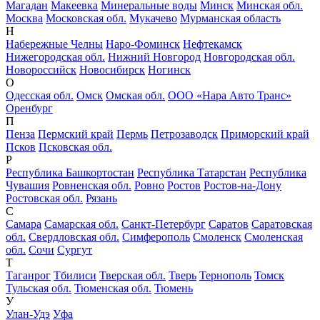
Магадан
Макеевка
Минеральные воды
Минск
Минская обл.
Москва
Московская обл.
Мукачево
Мурманская область
Н
Набережные Челны
Наро-Фоминск
Нефтекамск
Нижегородская обл.
Нижний Новгород
Новгородская обл.
Новороссийск
Новосибирск
Ногинск
О
Одесская обл.
Омск
Омская обл.
ООО «Нара Авто Транс»
Оренбург
П
Пенза
Пермский край
Пермь
Петрозаводск
Приморский край
Псков
Псковская обл.
Р
Республика Башкортостан
Республика Татарстан
Республика
Чувашия
Ровненская обл.
Ровно
Ростов
Ростов-на-Дону
Ростовская обл.
Рязань
С
Самара
Самарская обл.
Санкт-Петербург
Саратов
Саратовская
обл.
Свердловская обл.
Симферополь
Смоленск
Смоленская
обл.
Сочи
Сургут
Т
Таганрог
Тбилиси
Тверская обл.
Тверь
Тернополь
Томск
Тульская обл.
Тюменская обл.
Тюмень
У
Улан-Удэ
Уфа