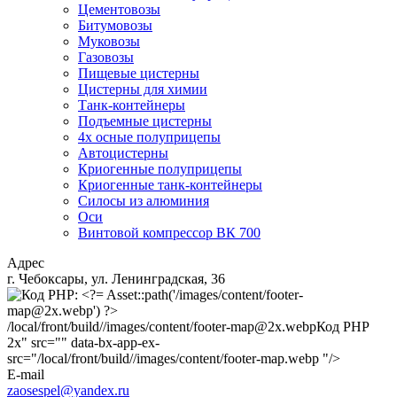
Цементовозы
Битумовозы
Муковозы
Газовозы
Пищевые цистерны
Цистерны для химии
Танк-контейнеры
Подъемные цистерны
4х осные полуприцепы
Автоцистерны
Криогенные полуприцепы
Криогенные танк-контейнеры
Силосы из алюминия
Оси
Винтовой компрессор ВК 700
Адрес
г. Чебоксары, ул. Ленинградская, 36
/local/front/build//images/content/footer-map@2x.webp
Код PHP
2x" src="" data-bx-app-ex-
src="/local/front/build//images/content/footer-map.webp "/>
E-mail
zaosespel@yandex.ru