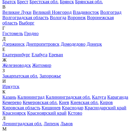
Братск
Брест
Брестская обл.
Брянск
Брянская обл.
В
Великие Луки
Великий Новгород
Владивосток
Волгоград
Волгоградская область
Вологда
Воронеж
Воронежская
область
Выборг
Г
Гостомель
Гродно
Д
Дзержинск
Днепропетровск
Домодедово
Донецк
Е
Екатеринбург
Елабуга
Ереван
Ж
Железноводск
Житомир
З
Закарпатская обл.
Запорожье
И
Иркутск
К
Казань
Калининград
Калининградская обл.
Калуга
Караганда
Кемерево
Кемеровская обл.
Киев
Киевская обл.
Киров
Кировская область
Кишинев
Краснодар
Краснодарский край
Красноярск
Красноярский край
Кстово
Л
Ленинградская обл.
Липецк
Львов
М