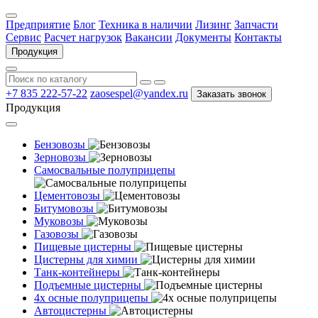
Предприятие
Блог
Техника в наличии
Лизинг
Запчасти
Сервис
Расчет нагрузок
Вакансии
Документы
Контакты
Продукция
+7 835 222-57-22
zaosespel@yandex.ru
Заказать звонок
Продукция
Бензовозы
Зерновозы
Самосвальные полуприцепы
Цементовозы
Битумовозы
Муковозы
Газовозы
Пищевые цистерны
Цистерны для химии
Танк-контейнеры
Подъемные цистерны
4х осные полуприцепы
Автоцистерны