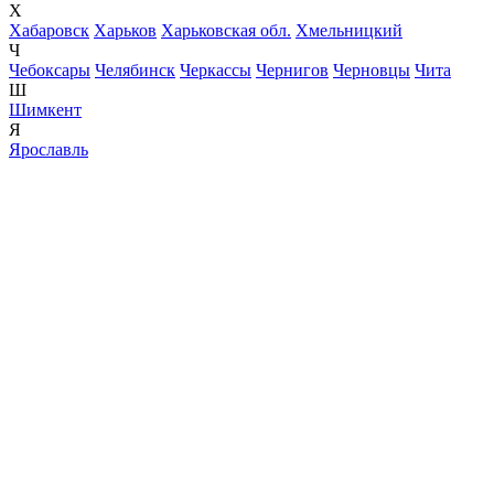
Х
Хабаровск
Харьков
Харьковская обл.
Хмельницкий
Ч
Чебоксары
Челябинск
Черкассы
Чернигов
Черновцы
Чита
Ш
Шимкент
Я
Ярославль