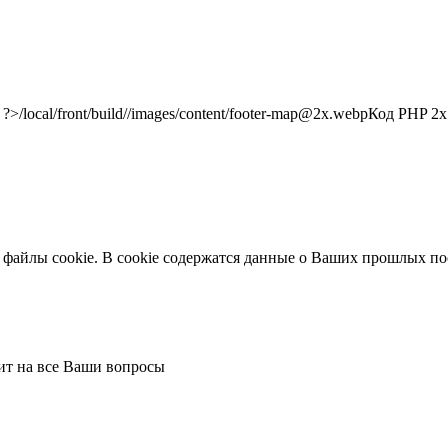
/local/front/build//images/content/footer-map@2x.webp
Код PHP
2x"
 файлы cookie. В cookie содержатся данные о Ваших прошлых по
тит на все Ваши вопросы