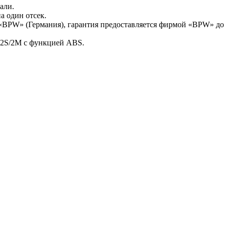
али.
а один отсек.
«BPW» (Германия), гарантия предоставляется фирмой «BPW» до 3
 2S/2M с функцией ABS.