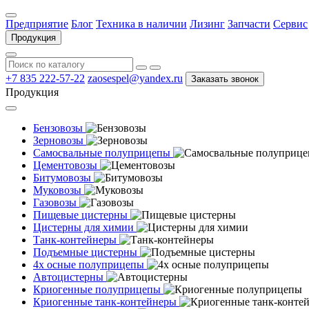
Предприятие
Блог
Техника в наличии
Лизинг
Запчасти
Сервис
Продукция
+7 835 222-57-22
zaosespel@yandex.ru
Заказать звонок
Продукция
Бензовозы
Зерновозы
Самосвальные полуприцепы
Цементовозы
Битумовозы
Муковозы
Газовозы
Пищевые цистерны
Цистерны для химии
Танк-контейнеры
Подъемные цистерны
4х осные полуприцепы
Автоцистерны
Криогенные полуприцепы
Криогенные танк-контейнеры