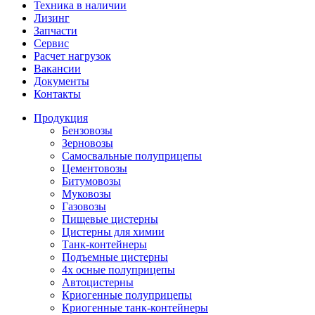
Техника в наличии
Лизинг
Запчасти
Сервис
Расчет нагрузок
Вакансии
Документы
Контакты
Продукция
Бензовозы
Зерновозы
Самосвальные полуприцепы
Цементовозы
Битумовозы
Муковозы
Газовозы
Пищевые цистерны
Цистерны для химии
Танк-контейнеры
Подъемные цистерны
4х осные полуприцепы
Автоцистерны
Криогенные полуприцепы
Криогенные танк-контейнеры