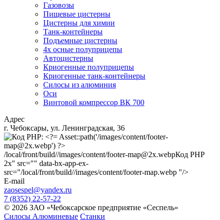
Газовозы
Пищевые цистерны
Цистерны для химии
Танк-контейнеры
Подъемные цистерны
4х осные полуприцепы
Автоцистерны
Криогенные полуприцепы
Криогенные танк-контейнеры
Силосы из алюминия
Оси
Винтовой компрессор ВК 700
Адрес
г. Чебоксары, ул. Ленинградская, 36
/local/front/build//images/content/footer-map@2x.webp
Код PHP
2x" src="" data-bx-app-ex-
src="/local/front/build//images/content/footer-map.webp "/>
E-mail
zaosespel@yandex.ru
7 (8352) 22-57-22
© 2026 ЗАО «Чебоксарское предприятие «Сеспель»
Силосы Алюминевые
Станки