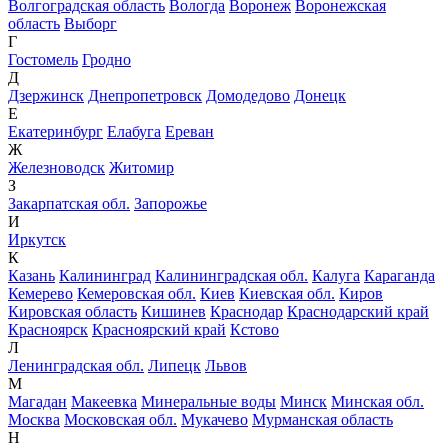
Волгоградская область
Вологда
Воронеж
Воронежская
область
Выборг
Г
Гостомель
Гродно
Д
Дзержинск
Днепропетровск
Домодедово
Донецк
Е
Екатеринбург
Елабуга
Ереван
Ж
Железноводск
Житомир
З
Закарпатская обл.
Запорожье
И
Иркутск
К
Казань
Калининград
Калининградская обл.
Калуга
Караганда
Кемерево
Кемеровская обл.
Киев
Киевская обл.
Киров
Кировская область
Кишинев
Краснодар
Краснодарский край
Красноярск
Красноярский край
Кстово
Л
Ленинградская обл.
Липецк
Львов
М
Магадан
Макеевка
Минеральные воды
Минск
Минская обл.
Москва
Московская обл.
Мукачево
Мурманская область
Н