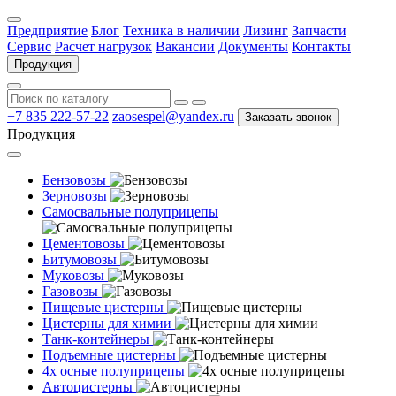
Предприятие
Блог
Техника в наличии
Лизинг
Запчасти
Сервис
Расчет нагрузок
Вакансии
Документы
Контакты
Продукция
+7 835 222-57-22
zaosespel@yandex.ru
Заказать звонок
Продукция
Бензовозы
Зерновозы
Самосвальные полуприцепы
Цементовозы
Битумовозы
Муковозы
Газовозы
Пищевые цистерны
Цистерны для химии
Танк-контейнеры
Подъемные цистерны
4х осные полуприцепы
Автоцистерны