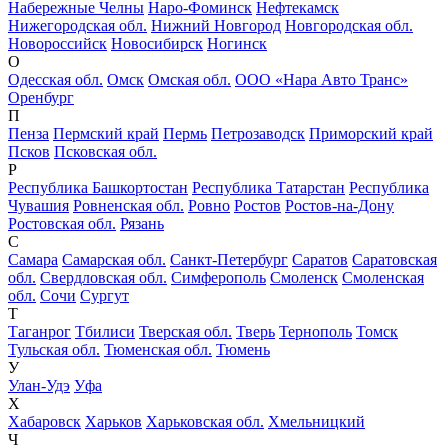
Набережные Челны
Наро-Фоминск
Нефтекамск
Нижегородская обл.
Нижний Новгород
Новгородская обл.
Новороссийск
Новосибирск
Ногинск
О
Одесская обл.
Омск
Омская обл.
ООО «Нара Авто Транс»
Оренбург
П
Пенза
Пермский край
Пермь
Петрозаводск
Приморский край
Псков
Псковская обл.
Р
Республика Башкортостан
Республика Татарстан
Республика
Чувашия
Ровненская обл.
Ровно
Ростов
Ростов-на-Дону
Ростовская обл.
Рязань
С
Самара
Самарская обл.
Санкт-Петербург
Саратов
Саратовская
обл.
Свердловская обл.
Симферополь
Смоленск
Смоленская
обл.
Сочи
Сургут
Т
Таганрог
Тбилиси
Тверская обл.
Тверь
Тернополь
Томск
Тульская обл.
Тюменская обл.
Тюмень
У
Улан-Удэ
Уфа
Х
Хабаровск
Харьков
Харьковская обл.
Хмельницкий
Ч