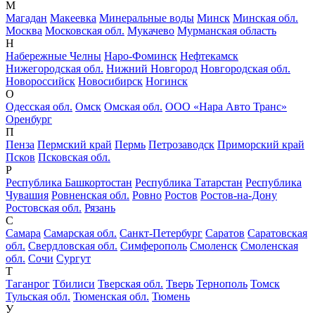
М
Магадан
Макеевка
Минеральные воды
Минск
Минская обл.
Москва
Московская обл.
Мукачево
Мурманская область
Н
Набережные Челны
Наро-Фоминск
Нефтекамск
Нижегородская обл.
Нижний Новгород
Новгородская обл.
Новороссийск
Новосибирск
Ногинск
О
Одесская обл.
Омск
Омская обл.
ООО «Нара Авто Транс»
Оренбург
П
Пенза
Пермский край
Пермь
Петрозаводск
Приморский край
Псков
Псковская обл.
Р
Республика Башкортостан
Республика Татарстан
Республика
Чувашия
Ровненская обл.
Ровно
Ростов
Ростов-на-Дону
Ростовская обл.
Рязань
С
Самара
Самарская обл.
Санкт-Петербург
Саратов
Саратовская
обл.
Свердловская обл.
Симферополь
Смоленск
Смоленская
обл.
Сочи
Сургут
Т
Таганрог
Тбилиси
Тверская обл.
Тверь
Тернополь
Томск
Тульская обл.
Тюменская обл.
Тюмень
У