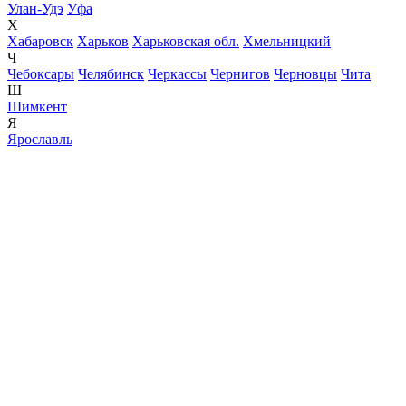
Улан-Удэ
Уфа
Х
Хабаровск
Харьков
Харьковская обл.
Хмельницкий
Ч
Чебоксары
Челябинск
Черкассы
Чернигов
Черновцы
Чита
Ш
Шимкент
Я
Ярославль