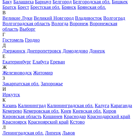
Баку
Балашиха
Барнаул
Белгород
Белгородская обл.
Бишкек
Братск
Брест
Брестская обл.
Брянск
Брянская обл.
В
Великие Луки
Великий Новгород
Владивосток
Волгоград
Волгоградская область
Вологда
Воронеж
Воронежская
область
Выборг
Г
Гостомель
Гродно
Д
Дзержинск
Днепропетровск
Домодедово
Донецк
Е
Екатеринбург
Елабуга
Ереван
Ж
Железноводск
Житомир
З
Закарпатская обл.
Запорожье
И
Иркутск
К
Казань
Калининград
Калининградская обл.
Калуга
Караганда
Кемерево
Кемеровская обл.
Киев
Киевская обл.
Киров
Кировская область
Кишинев
Краснодар
Краснодарский край
Красноярск
Красноярский край
Кстово
Л
Ленинградская обл.
Липецк
Львов