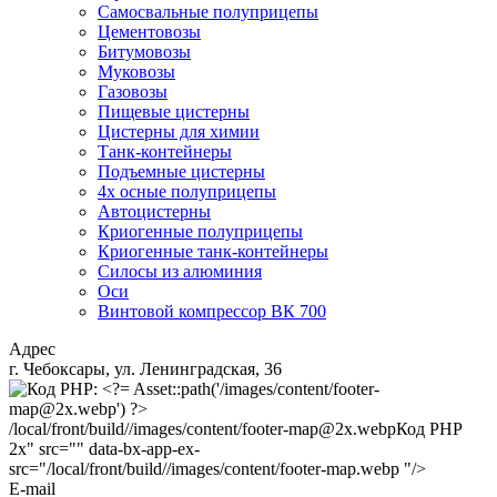
Самосвальные полуприцепы
Цементовозы
Битумовозы
Муковозы
Газовозы
Пищевые цистерны
Цистерны для химии
Танк-контейнеры
Подъемные цистерны
4х осные полуприцепы
Автоцистерны
Криогенные полуприцепы
Криогенные танк-контейнеры
Силосы из алюминия
Оси
Винтовой компрессор ВК 700
Адрес
г. Чебоксары, ул. Ленинградская, 36
/local/front/build//images/content/footer-map@2x.webp
Код PHP
2x" src="" data-bx-app-ex-
src="/local/front/build//images/content/footer-map.webp "/>
E-mail