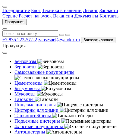
Предприятие
Блог
Техника в наличии
Лизинг
Запчасти
Сервис
Расчет нагрузок
Вакансии
Документы
Контакты
Продукция
+7 835 222-57-22
zaosespel@yandex.ru
Заказать звонок
Продукция
Бензовозы
Зерновозы
Самосвальные полуприцепы
Цементовозы
Битумовозы
Муковозы
Газовозы
Пищевые цистерны
Цистерны для химии
Танк-контейнеры
Подъемные цистерны
4х осные полуприцепы
Автоцистерны