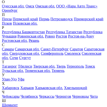
О
Одесская обл.
Омск
Омская обл.
ООО «Нара Авто Транс»
Оренбург
П
Пенза
Пермский край
Пермь
Петрозаводск
Приморский край
Псков
Псковская обл.
Р
Республика Башкортостан
Республика Татарстан
Республика
Чувашия
Ровненская обл.
Ровно
Ростов
Ростов-на-Дону
Ростовская обл.
Рязань
С
Самара
Самарская обл.
Санкт-Петербург
Саратов
Саратовская
обл.
Свердловская обл.
Симферополь
Смоленск
Смоленская
обл.
Сочи
Сургут
Т
Таганрог
Тбилиси
Тверская обл.
Тверь
Тернополь
Томск
Тульская обл.
Тюменская обл.
Тюмень
У
Улан-Удэ
Уфа
Х
Хабаровск
Харьков
Харьковская обл.
Хмельницкий
Ч
Чебоксары
Челябинск
Черкассы
Чернигов
Черновцы
Чита
Ш
Шимкент