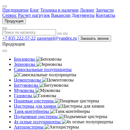
Предприятие
Блог
Техника в наличии
Лизинг
Запчасти
Сервис
Расчет нагрузок
Вакансии
Документы
Контакты
Продукция
+7 835 222-57-22
zaosespel@yandex.ru
Заказать звонок
Продукция
Бензовозы
Зерновозы
Самосвальные полуприцепы
Цементовозы
Битумовозы
Муковозы
Газовозы
Пищевые цистерны
Цистерны для химии
Танк-контейнеры
Подъемные цистерны
4х осные полуприцепы
Автоцистерны