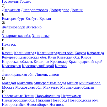
Гостомель
Гродно
Д
Дзержинск
Днепропетровск
Домодедово
Донецк
Е
Екатеринбург
Елабуга
Ереван
Ж
Железноводск
Житомир
З
Закарпатская обл.
Запорожье
И
Иркутск
К
Казань
Калининград
Калининградская обл.
Калуга
Караганда
Кемерево
Кемеровская обл.
Киев
Киевская обл.
Киров
Кировская область
Кишинев
Краснодар
Краснодарский край
Красноярск
Красноярский край
Кстово
Л
Ленинградская обл.
Липецк
Львов
М
Магадан
Макеевка
Минеральные воды
Минск
Минская обл.
Москва
Московская обл.
Мукачево
Мурманская область
Н
Набережные Челны
Наро-Фоминск
Нефтекамск
Нижегородская обл.
Нижний Новгород
Новгородская обл.
Новороссийск
Новосибирск
Ногинск