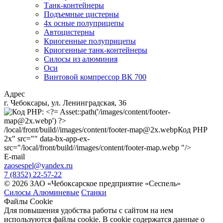
Танк-контейнеры
Подъемные цистерны
4х осные полуприцепы
Автоцистерны
Криогенные полуприцепы
Криогенные танк-контейнеры
Силосы из алюминия
Оси
Винтовой компрессор ВК 700
Адрес
г. Чебоксары, ул. Ленинградская, 36
/local/front/build//images/content/footer-map@2x.webp
Код PHP
2x" src="" data-bx-app-ex-
src="/local/front/build//images/content/footer-map.webp "/>
E-mail
zaosespel@yandex.ru
7 (8352) 22-57-22
© 2026 ЗАО «Чебоксарское предприятие «Сеспель»
Силосы Алюминевые
Станки
Файлы Cookie
Для повышения удобства работы с сайтом на нем
используются файлы cookie. В cookie содержатся данные о