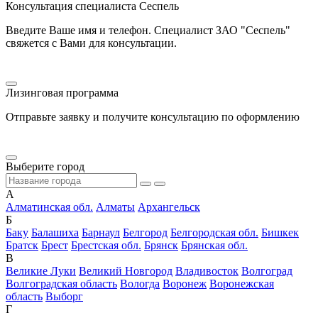
Консультация специалиста Сеспель
Введите Ваше имя и телефон. Специалист ЗАО "Сеспель"
свяжется с Вами для консультации.
Лизинговая программа
Отправьте заявку и получите консультацию по оформлению
Выберите город
А
Алматинская обл.
Алматы
Архангельск
Б
Баку
Балашиха
Барнаул
Белгород
Белгородская обл.
Бишкек
Братск
Брест
Брестская обл.
Брянск
Брянская обл.
В
Великие Луки
Великий Новгород
Владивосток
Волгоград
Волгоградская область
Вологда
Воронеж
Воронежская
область
Выборг
Г