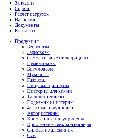
Запчасти
Сервис
Расчет нагрузок
Вакансии
Документы
Контакты
Продукция
Бензовозы
Зерновозы
Самосвальные полуприцепы
Цементовозы
Битумовозы
Муковозы
Газовозы
Пищевые цистерны
Цистерны для химии
Танк-контейнеры
Подъемные цистерны
4х осные полуприцепы
Автоцистерны
Криогенные полуприцепы
Криогенные танк-контейнеры
Силосы из алюминия
Оси