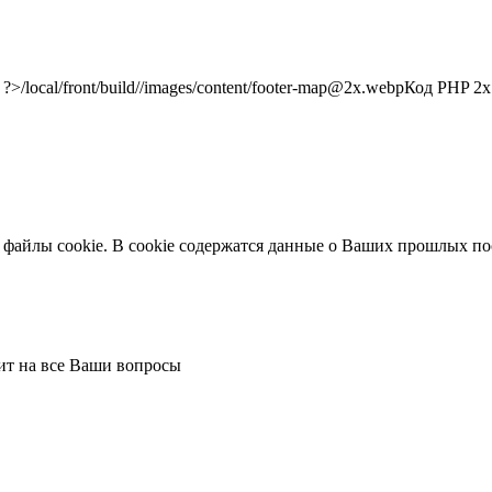
/local/front/build//images/content/footer-map@2x.webp
Код PHP
2x"
 файлы cookie. В cookie содержатся данные о Ваших прошлых по
тит на все Ваши вопросы