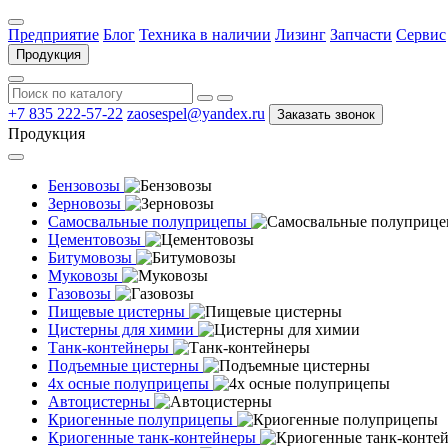
Предприятие
Блог
Техника в наличии
Лизинг
Запчасти
Сервис
Продукция
+7 835 222-57-22
zaosespel@yandex.ru
Заказать звонок
Продукция
Бензовозы
Зерновозы
Самосвальные полуприцепы
Цементовозы
Битумовозы
Муковозы
Газовозы
Пищевые цистерны
Цистерны для химии
Танк-контейнеры
Подъемные цистерны
4х осные полуприцепы
Автоцистерны
Криогенные полуприцепы
Криогенные танк-контейнеры