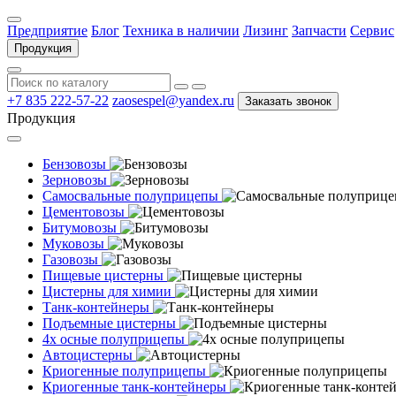
Предприятие
Блог
Техника в наличии
Лизинг
Запчасти
Сервис
Продукция
+7 835 222-57-22
zaosespel@yandex.ru
Заказать звонок
Продукция
Бензовозы
Зерновозы
Самосвальные полуприцепы
Цементовозы
Битумовозы
Муковозы
Газовозы
Пищевые цистерны
Цистерны для химии
Танк-контейнеры
Подъемные цистерны
4х осные полуприцепы
Автоцистерны
Криогенные полуприцепы
Криогенные танк-контейнеры