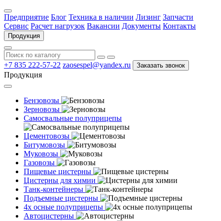
Предприятие
Блог
Техника в наличии
Лизинг
Запчасти
Сервис
Расчет нагрузок
Вакансии
Документы
Контакты
Продукция
+7 835 222-57-22
zaosespel@yandex.ru
Заказать звонок
Продукция
Бензовозы
Зерновозы
Самосвальные полуприцепы
Цементовозы
Битумовозы
Муковозы
Газовозы
Пищевые цистерны
Цистерны для химии
Танк-контейнеры
Подъемные цистерны
4х осные полуприцепы
Автоцистерны