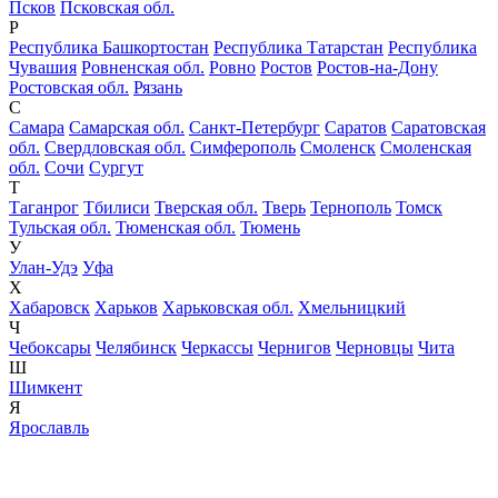
Псков
Псковская обл.
Р
Республика Башкортостан
Республика Татарстан
Республика
Чувашия
Ровненская обл.
Ровно
Ростов
Ростов-на-Дону
Ростовская обл.
Рязань
С
Самара
Самарская обл.
Санкт-Петербург
Саратов
Саратовская
обл.
Свердловская обл.
Симферополь
Смоленск
Смоленская
обл.
Сочи
Сургут
Т
Таганрог
Тбилиси
Тверская обл.
Тверь
Тернополь
Томск
Тульская обл.
Тюменская обл.
Тюмень
У
Улан-Удэ
Уфа
Х
Хабаровск
Харьков
Харьковская обл.
Хмельницкий
Ч
Чебоксары
Челябинск
Черкассы
Чернигов
Черновцы
Чита
Ш
Шимкент
Я
Ярославль