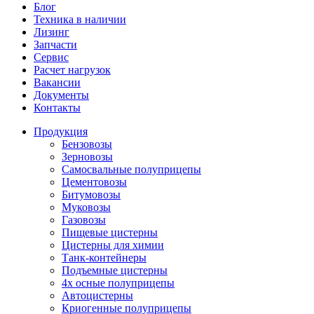
Блог
Техника в наличии
Лизинг
Запчасти
Сервис
Расчет нагрузок
Вакансии
Документы
Контакты
Продукция
Бензовозы
Зерновозы
Самосвальные полуприцепы
Цементовозы
Битумовозы
Муковозы
Газовозы
Пищевые цистерны
Цистерны для химии
Танк-контейнеры
Подъемные цистерны
4х осные полуприцепы
Автоцистерны
Криогенные полуприцепы