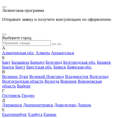
Лизинговая программа
Отправьте заявку и получите консультацию по оформлению
Выберите город
А
Алматинская обл.
Алматы
Архангельск
Б
Баку
Балашиха
Барнаул
Белгород
Белгородская обл.
Бишкек
Братск
Брест
Брестская обл.
Брянск
Брянская обл.
В
Великие Луки
Великий Новгород
Владивосток
Волгоград
Волгоградская область
Вологда
Воронеж
Воронежская
область
Выборг
Г
Гостомель
Гродно
Д
Дзержинск
Днепропетровск
Домодедово
Донецк
Е
Екатеринбург
Елабуга
Ереван