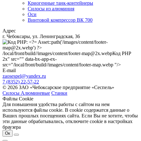
Криогенные танк-контейнеры
Силосы из алюминия
Оси
Винтовой компрессор ВК 700
Адрес
г. Чебоксары, ул. Ленинградская, 36
/local/front/build//images/content/footer-map@2x.webp
Код PHP
2x" src="" data-bx-app-ex-
src="/local/front/build//images/content/footer-map.webp "/>
E-mail
zaosespel@yandex.ru
7 (8352) 22-57-22
© 2026 ЗАО «Чебоксарское предприятие «Сеспель»
Силосы Алюминевые
Станки
Файлы Cookie
Для повышения удобства работы с сайтом на нем
используются файлы cookie. В cookie содержатся данные о
Ваших прошлых посещениях сайта. Если Вы не хотите, чтобы
эти данные обрабатывались, отключите cookie в настройках
браузера
Ок