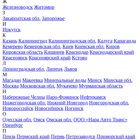
Ж
Железноводск
Житомир
З
Закарпатская обл.
Запорожье
И
Иркутск
К
Казань
Калининград
Калининградская обл.
Калуга
Караганда
Кемерево
Кемеровская обл.
Киев
Киевская обл.
Киров
Кировская область
Кишинев
Краснодар
Краснодарский край
Красноярск
Красноярский край
Кстово
Л
Ленинградская обл.
Липецк
Львов
М
Магадан
Макеевка
Минеральные воды
Минск
Минская обл.
Москва
Московская обл.
Мукачево
Мурманская область
Н
Набережные Челны
Наро-Фоминск
Нефтекамск
Нижегородская обл.
Нижний Новгород
Новгородская обл.
Новороссийск
Новосибирск
Ногинск
О
Одесская обл.
Омск
Омская обл.
ООО «Нара Авто Транс»
Оренбург
П
Пенза
Пермский край
Пермь
Петрозаводск
Приморский край