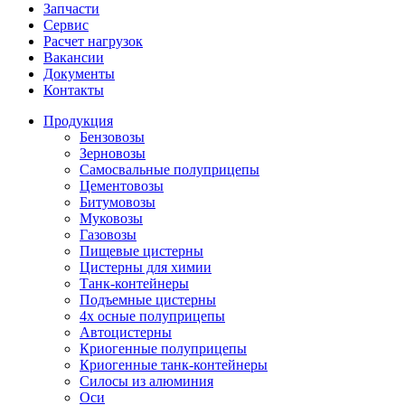
Запчасти
Сервис
Расчет нагрузок
Вакансии
Документы
Контакты
Продукция
Бензовозы
Зерновозы
Самосвальные полуприцепы
Цементовозы
Битумовозы
Муковозы
Газовозы
Пищевые цистерны
Цистерны для химии
Танк-контейнеры
Подъемные цистерны
4х осные полуприцепы
Автоцистерны
Криогенные полуприцепы
Криогенные танк-контейнеры
Силосы из алюминия
Оси