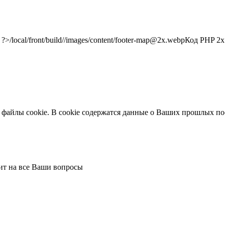
/local/front/build//images/content/footer-map@2x.webp
Код PHP
2x"
 файлы cookie. В cookie содержатся данные о Ваших прошлых по
тит на все Ваши вопросы