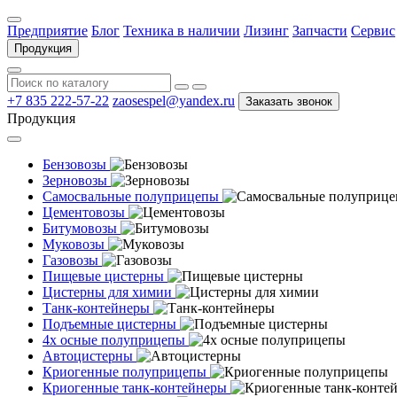
Предприятие
Блог
Техника в наличии
Лизинг
Запчасти
Сервис
Продукция
+7 835 222-57-22
zaosespel@yandex.ru
Заказать звонок
Продукция
Бензовозы
Зерновозы
Самосвальные полуприцепы
Цементовозы
Битумовозы
Муковозы
Газовозы
Пищевые цистерны
Цистерны для химии
Танк-контейнеры
Подъемные цистерны
4х осные полуприцепы
Автоцистерны
Криогенные полуприцепы
Криогенные танк-контейнеры