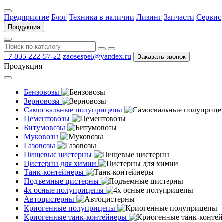
Предприятие
Блог
Техника в наличии
Лизинг
Запчасти
Сервис
Продукция
+7 835 222-57-22
zaosespel@yandex.ru
Заказать звонок
Продукция
Бензовозы
Зерновозы
Самосвальные полуприцепы
Цементовозы
Битумовозы
Муковозы
Газовозы
Пищевые цистерны
Цистерны для химии
Танк-контейнеры
Подъемные цистерны
4х осные полуприцепы
Автоцистерны
Криогенные полуприцепы
Криогенные танк-контейнеры