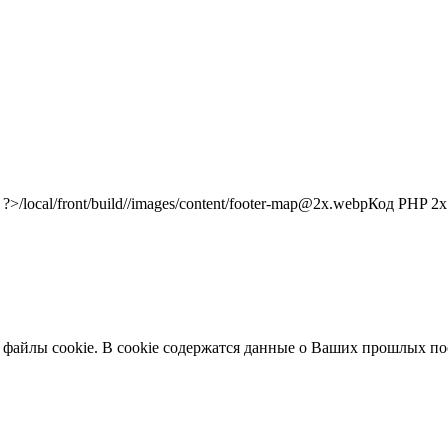
/local/front/build//images/content/footer-map@2x.webp
Код PHP
2x"
 файлы cookie. В cookie содержатся данные о Ваших прошлых по