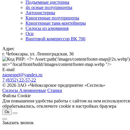
Подъемные цистерны
4х осные полуприцепы
Автоцистерны
Криогенные полуприцепы
Криогенные танк-контейнеры
Силосы из алюминия
Оси
Винтовой компрессор ВК 700
Адрес
г. Чебоксары, ул. Ленинградская, 36
src="/local/front/build//images/content/footer-map.webp "/>
E-mail
zaosespel@yandex.ru
7 (8352) 22-57-22
© 2026 ЗАО «Чебоксарское предприятие «Сеспель»
Силосы Алюминевые
Станки
Файлы Cookie
Для повышения удобства работы с сайтом на нем используются
обрабатывались, отключите cookie в настройках браузера
Ок
Заказать звонок