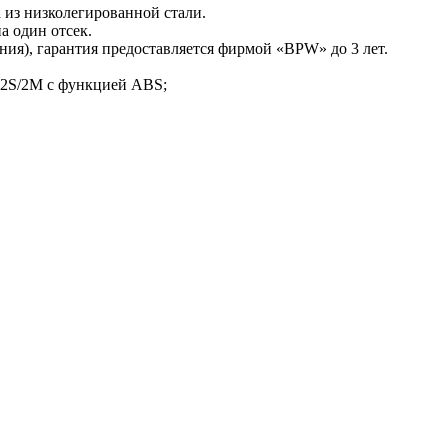
 из низколегированной стали.
на один отсек.
ия), гарантия предоставляется фирмой «BPW» до 3 лет.
 2S/2M с функцией ABS;