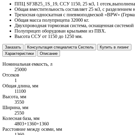
ППЦ SF3B25_1S_19, ССУ 1150, 25 м3, 1 отсек,выполнена
Общая вместительность составляет 25 м3, с разделением 
Трехосная односкатная с пневмоподвеской «BPW» (Герман
Общая масса полуприцепа 32000 кг.
Двухпроводная тормозная система, оснащенная системой
Полуприцеп оборудован крыльями из ПВХ.
Высота ССУ от 1150 до 1250 мм.
Заказать
Консультация специалиста Сеспель
Купить в лизинг
Характеристики
Описание
Номинальная емкость, л
25000
Отсеков
1
Общая длина, мм
11100
Высота, мм
3550
Ширина, мм
2550
Колесная база, мм
4803+1360+1360
Расстояние между осями, мм
1360