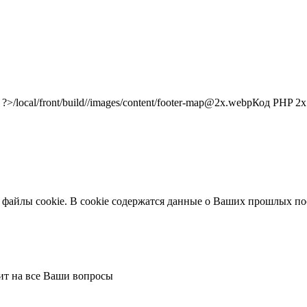
/local/front/build//images/content/footer-map@2x.webp
Код PHP
2x"
 файлы cookie. В cookie содержатся данные о Ваших прошлых по
тит на все Ваши вопросы