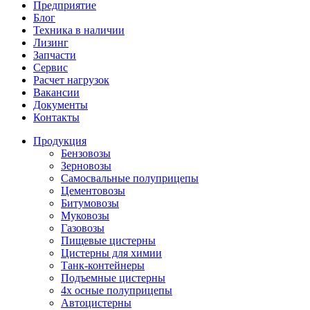
Предприятие
Блог
Техника в наличии
Лизинг
Запчасти
Сервис
Расчет нагрузок
Вакансии
Документы
Контакты
Продукция
Бензовозы
Зерновозы
Самосвальные полуприцепы
Цементовозы
Битумовозы
Муковозы
Газовозы
Пищевые цистерны
Цистерны для химии
Танк-контейнеры
Подъемные цистерны
4х осные полуприцепы
Автоцистерны