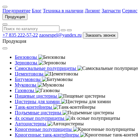
Предприятие
Блог
Техника в наличии
Лизинг
Запчасти
Сервис
Продукция
+7 835 222-57-22
zaosespel@yandex.ru
Заказать звонок
Продукция
Бензовозы
Зерновозы
Самосвальные полуприцепы
Цементовозы
Битумовозы
Муковозы
Газовозы
Пищевые цистерны
Цистерны для химии
Танк-контейнеры
Подъемные цистерны
4х осные полуприцепы
Автоцистерны
Криогенные полуприцепы
Криогенные танк-контейнеры