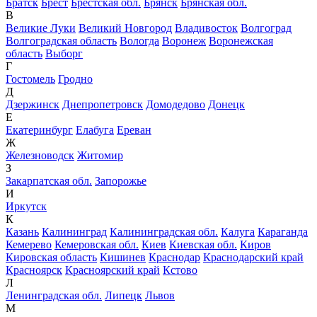
Братск
Брест
Брестская обл.
Брянск
Брянская обл.
В
Великие Луки
Великий Новгород
Владивосток
Волгоград
Волгоградская область
Вологда
Воронеж
Воронежская
область
Выборг
Г
Гостомель
Гродно
Д
Дзержинск
Днепропетровск
Домодедово
Донецк
Е
Екатеринбург
Елабуга
Ереван
Ж
Железноводск
Житомир
З
Закарпатская обл.
Запорожье
И
Иркутск
К
Казань
Калининград
Калининградская обл.
Калуга
Караганда
Кемерево
Кемеровская обл.
Киев
Киевская обл.
Киров
Кировская область
Кишинев
Краснодар
Краснодарский край
Красноярск
Красноярский край
Кстово
Л
Ленинградская обл.
Липецк
Львов
М