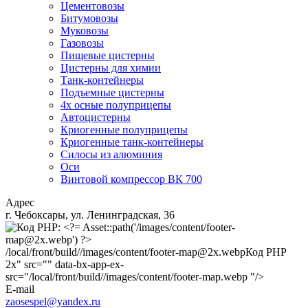
Цементовозы
Битумовозы
Муковозы
Газовозы
Пищевые цистерны
Цистерны для химии
Танк-контейнеры
Подъемные цистерны
4х осные полуприцепы
Автоцистерны
Криогенные полуприцепы
Криогенные танк-контейнеры
Силосы из алюминия
Оси
Винтовой компрессор ВК 700
Адрес
г. Чебоксары, ул. Ленинградская, 36
/local/front/build//images/content/footer-map@2x.webp
Код PHP
2x" src="" data-bx-app-ex-
src="/local/front/build//images/content/footer-map.webp "/>
E-mail
zaosespel@yandex.ru