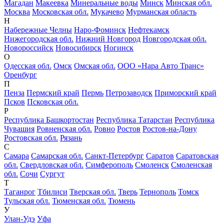
Магадан
Макеевка
Минеральные воды
Минск
Минская обл.
Москва
Московская обл.
Мукачево
Мурманская область
Н
Набережные Челны
Наро-Фоминск
Нефтекамск
Нижегородская обл.
Нижний Новгород
Новгородская обл.
Новороссийск
Новосибирск
Ногинск
О
Одесская обл.
Омск
Омская обл.
ООО «Нара Авто Транс»
Оренбург
П
Пенза
Пермский край
Пермь
Петрозаводск
Приморский край
Псков
Псковская обл.
Р
Республика Башкортостан
Республика Татарстан
Республика
Чувашия
Ровненская обл.
Ровно
Ростов
Ростов-на-Дону
Ростовская обл.
Рязань
С
Самара
Самарская обл.
Санкт-Петербург
Саратов
Саратовская
обл.
Свердловская обл.
Симферополь
Смоленск
Смоленская
обл.
Сочи
Сургут
Т
Таганрог
Тбилиси
Тверская обл.
Тверь
Тернополь
Томск
Тульская обл.
Тюменская обл.
Тюмень
У
Улан-Удэ
Уфа