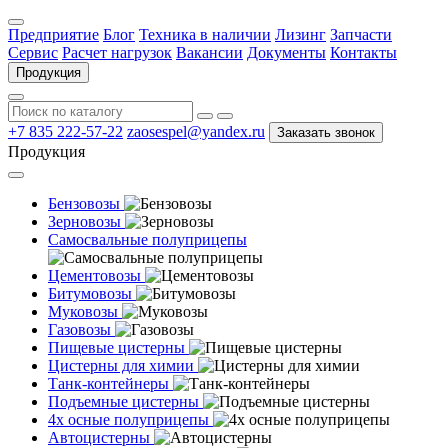
Предприятие
Блог
Техника в наличии
Лизинг
Запчасти
Сервис
Расчет нагрузок
Вакансии
Документы
Контакты
Продукция
+7 835 222-57-22
zaosespel@yandex.ru
Заказать звонок
Продукция
Бензовозы
Зерновозы
Самосвальные полуприцепы
Цементовозы
Битумовозы
Муковозы
Газовозы
Пищевые цистерны
Цистерны для химии
Танк-контейнеры
Подъемные цистерны
4х осные полуприцепы
Автоцистерны