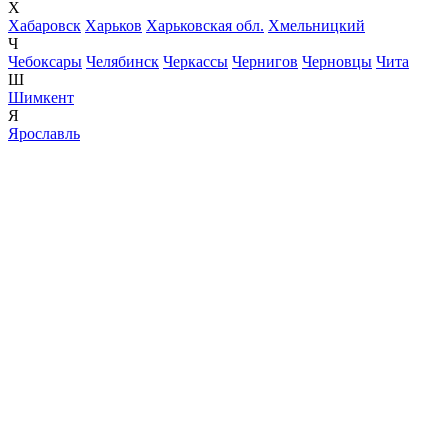
Х
Хабаровск
Харьков
Харьковская обл.
Хмельницкий
Ч
Чебоксары
Челябинск
Черкассы
Чернигов
Черновцы
Чита
Ш
Шимкент
Я
Ярославль