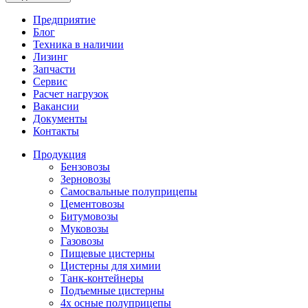
Предприятие
Блог
Техника в наличии
Лизинг
Запчасти
Сервис
Расчет нагрузок
Вакансии
Документы
Контакты
Продукция
Бензовозы
Зерновозы
Самосвальные полуприцепы
Цементовозы
Битумовозы
Муковозы
Газовозы
Пищевые цистерны
Цистерны для химии
Танк-контейнеры
Подъемные цистерны
4х осные полуприцепы