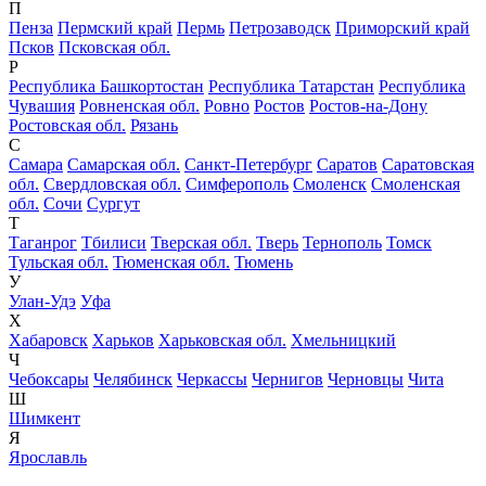
П
Пенза
Пермский край
Пермь
Петрозаводск
Приморский край
Псков
Псковская обл.
Р
Республика Башкортостан
Республика Татарстан
Республика
Чувашия
Ровненская обл.
Ровно
Ростов
Ростов-на-Дону
Ростовская обл.
Рязань
С
Самара
Самарская обл.
Санкт-Петербург
Саратов
Саратовская
обл.
Свердловская обл.
Симферополь
Смоленск
Смоленская
обл.
Сочи
Сургут
Т
Таганрог
Тбилиси
Тверская обл.
Тверь
Тернополь
Томск
Тульская обл.
Тюменская обл.
Тюмень
У
Улан-Удэ
Уфа
Х
Хабаровск
Харьков
Харьковская обл.
Хмельницкий
Ч
Чебоксары
Челябинск
Черкассы
Чернигов
Черновцы
Чита
Ш
Шимкент
Я
Ярославль