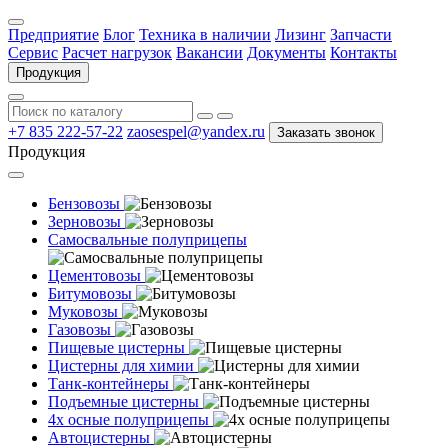
Предприятие
Блог
Техника в наличии
Лизинг
Запчасти
Сервис
Расчет нагрузок
Вакансии
Документы
Контакты
Продукция
+7 835 222-57-22
zaosespel@yandex.ru
Заказать звонок
Продукция
Бензовозы
Зерновозы
Самосвальные полуприцепы
Цементовозы
Битумовозы
Муковозы
Газовозы
Пищевые цистерны
Цистерны для химии
Танк-контейнеры
Подъемные цистерны
4х осные полуприцепы
Автоцистерны