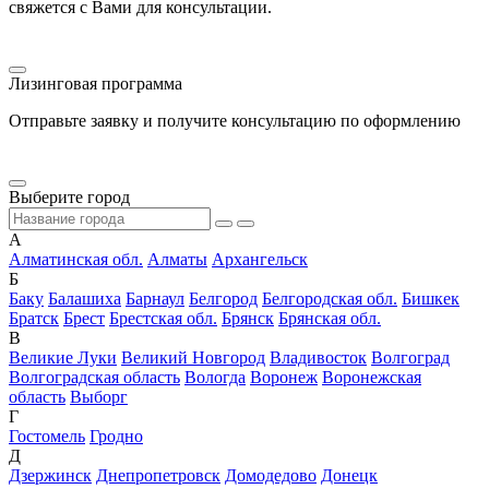
свяжется с Вами для консультации.
Лизинговая программа
Отправьте заявку и получите консультацию по оформлению
Выберите город
А
Алматинская обл.
Алматы
Архангельск
Б
Баку
Балашиха
Барнаул
Белгород
Белгородская обл.
Бишкек
Братск
Брест
Брестская обл.
Брянск
Брянская обл.
В
Великие Луки
Великий Новгород
Владивосток
Волгоград
Волгоградская область
Вологда
Воронеж
Воронежская
область
Выборг
Г
Гостомель
Гродно
Д
Дзержинск
Днепропетровск
Домодедово
Донецк