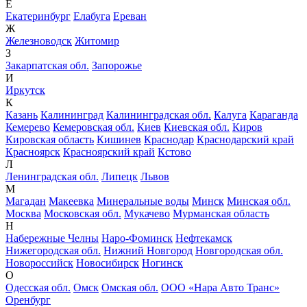
Е
Екатеринбург
Елабуга
Ереван
Ж
Железноводск
Житомир
З
Закарпатская обл.
Запорожье
И
Иркутск
К
Казань
Калининград
Калининградская обл.
Калуга
Караганда
Кемерево
Кемеровская обл.
Киев
Киевская обл.
Киров
Кировская область
Кишинев
Краснодар
Краснодарский край
Красноярск
Красноярский край
Кстово
Л
Ленинградская обл.
Липецк
Львов
М
Магадан
Макеевка
Минеральные воды
Минск
Минская обл.
Москва
Московская обл.
Мукачево
Мурманская область
Н
Набережные Челны
Наро-Фоминск
Нефтекамск
Нижегородская обл.
Нижний Новгород
Новгородская обл.
Новороссийск
Новосибирск
Ногинск
О
Одесская обл.
Омск
Омская обл.
ООО «Нара Авто Транс»
Оренбург