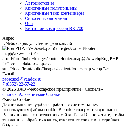
Автоцистерны
Криогенные полуприцепы
Криогенные танк-контейнеры
Силосы из алюминия
Оси
Винтовой компрессор ВК 700
Адрес
г. Чебоксары, ул. Ленинградская, 36
/local/front/build//images/content/footer-map@2x.webp
Код PHP
2x" src="" data-bx-app-ex-
src="/local/front/build//images/content/footer-map.webp "/>
E-mail
zaosespel@yandex.ru
7 (8352) 22-57-22
© 2026 ЗАО «Чебоксарское предприятие «Сеспель»
Силосы Алюминевые
Станки
Файлы Cookie
Для повышения удобства работы с сайтом на нем
используются файлы cookie. В cookie содержатся данные о
Ваших прошлых посещениях сайта. Если Вы не хотите, чтобы
эти данные обрабатывались, отключите cookie в настройках
браузера