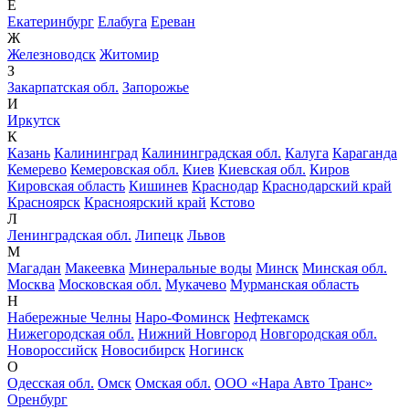
Е
Екатеринбург
Елабуга
Ереван
Ж
Железноводск
Житомир
З
Закарпатская обл.
Запорожье
И
Иркутск
К
Казань
Калининград
Калининградская обл.
Калуга
Караганда
Кемерево
Кемеровская обл.
Киев
Киевская обл.
Киров
Кировская область
Кишинев
Краснодар
Краснодарский край
Красноярск
Красноярский край
Кстово
Л
Ленинградская обл.
Липецк
Львов
М
Магадан
Макеевка
Минеральные воды
Минск
Минская обл.
Москва
Московская обл.
Мукачево
Мурманская область
Н
Набережные Челны
Наро-Фоминск
Нефтекамск
Нижегородская обл.
Нижний Новгород
Новгородская обл.
Новороссийск
Новосибирск
Ногинск
О
Одесская обл.
Омск
Омская обл.
ООО «Нара Авто Транс»
Оренбург