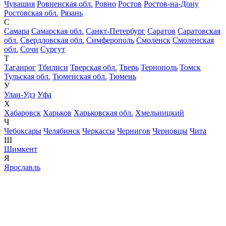
Чувашия
Ровненская обл.
Ровно
Ростов
Ростов-на-Дону
Ростовская обл.
Рязань
С
Самара
Самарская обл.
Санкт-Петербург
Саратов
Саратовская
обл.
Свердловская обл.
Симферополь
Смоленск
Смоленская
обл.
Сочи
Сургут
Т
Таганрог
Тбилиси
Тверская обл.
Тверь
Тернополь
Томск
Тульская обл.
Тюменская обл.
Тюмень
У
Улан-Удэ
Уфа
Х
Хабаровск
Харьков
Харьковская обл.
Хмельницкий
Ч
Чебоксары
Челябинск
Черкассы
Чернигов
Черновцы
Чита
Ш
Шимкент
Я
Ярославль