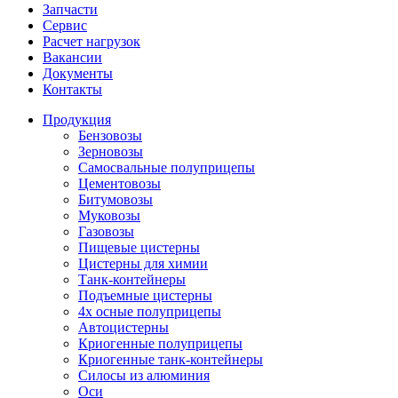
Запчасти
Сервис
Расчет нагрузок
Вакансии
Документы
Контакты
Продукция
Бензовозы
Зерновозы
Самосвальные полуприцепы
Цементовозы
Битумовозы
Муковозы
Газовозы
Пищевые цистерны
Цистерны для химии
Танк-контейнеры
Подъемные цистерны
4х осные полуприцепы
Автоцистерны
Криогенные полуприцепы
Криогенные танк-контейнеры
Силосы из алюминия
Оси