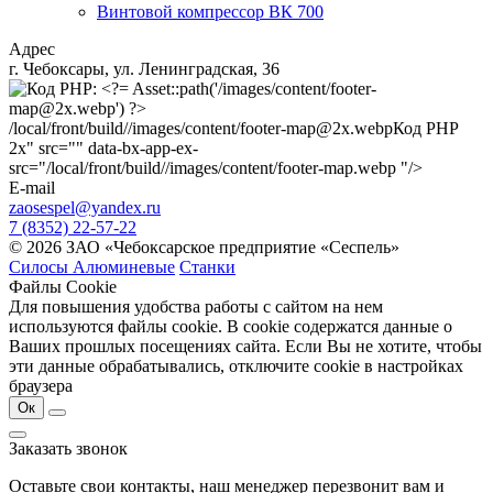
Винтовой компрессор ВК 700
Адрес
г. Чебоксары, ул. Ленинградская, 36
/local/front/build//images/content/footer-map@2x.webp
Код PHP
2x" src="" data-bx-app-ex-
src="/local/front/build//images/content/footer-map.webp "/>
E-mail
zaosespel@yandex.ru
7 (8352) 22-57-22
© 2026 ЗАО «Чебоксарское предприятие «Сеспель»
Силосы Алюминевые
Станки
Файлы Cookie
Для повышения удобства работы с сайтом на нем
используются файлы cookie. В cookie содержатся данные о
Ваших прошлых посещениях сайта. Если Вы не хотите, чтобы
эти данные обрабатывались, отключите cookie в настройках
браузера
Ок
Заказать звонок
Оставьте свои контакты, наш менеджер перезвонит вам и