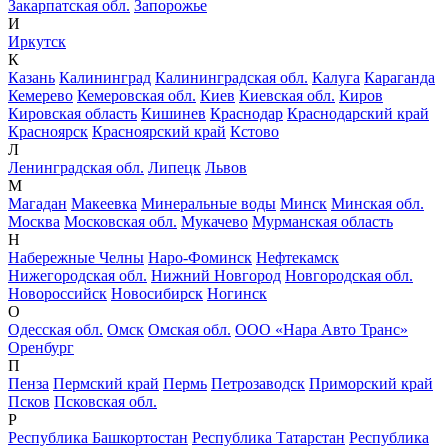
Закарпатская обл.
Запорожье
И
Иркутск
К
Казань
Калининград
Калининградская обл.
Калуга
Караганда
Кемерево
Кемеровская обл.
Киев
Киевская обл.
Киров
Кировская область
Кишинев
Краснодар
Краснодарский край
Красноярск
Красноярский край
Кстово
Л
Ленинградская обл.
Липецк
Львов
М
Магадан
Макеевка
Минеральные воды
Минск
Минская обл.
Москва
Московская обл.
Мукачево
Мурманская область
Н
Набережные Челны
Наро-Фоминск
Нефтекамск
Нижегородская обл.
Нижний Новгород
Новгородская обл.
Новороссийск
Новосибирск
Ногинск
О
Одесская обл.
Омск
Омская обл.
ООО «Нара Авто Транс»
Оренбург
П
Пенза
Пермский край
Пермь
Петрозаводск
Приморский край
Псков
Псковская обл.
Р
Республика Башкортостан
Республика Татарстан
Республика