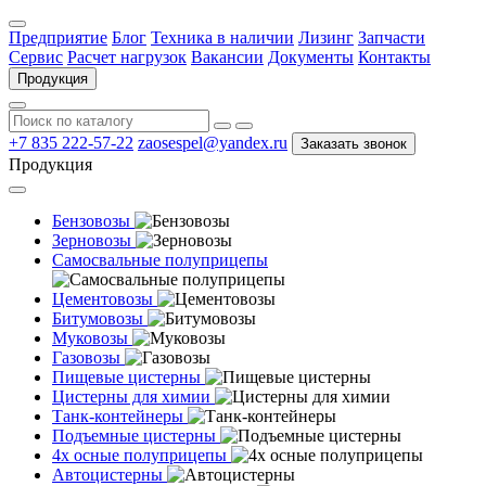
Предприятие
Блог
Техника в наличии
Лизинг
Запчасти
Сервис
Расчет нагрузок
Вакансии
Документы
Контакты
Продукция
+7 835 222-57-22
zaosespel@yandex.ru
Заказать звонок
Продукция
Бензовозы
Зерновозы
Самосвальные полуприцепы
Цементовозы
Битумовозы
Муковозы
Газовозы
Пищевые цистерны
Цистерны для химии
Танк-контейнеры
Подъемные цистерны
4х осные полуприцепы
Автоцистерны