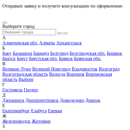
Отправьте заявку и получите консультацию по оформлению
Выберите город
А
Алматинская обл.
Алматы
Архангельск
Б
Баку
Балашиха
Барнаул
Белгород
Белгородская обл.
Бишкек
Братск
Брест
Брестская обл.
Брянск
Брянская обл.
В
Великие Луки
Великий Новгород
Владивосток
Волгоград
Волгоградская область
Вологда
Воронеж
Воронежская
область
Выборг
Г
Гостомель
Гродно
Д
Дзержинск
Днепропетровск
Домодедово
Донецк
Е
Екатеринбург
Елабуга
Ереван
Ж
Железноводск
Житомир
З